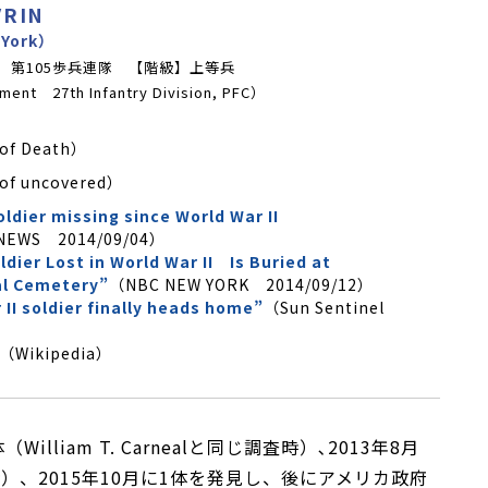
VRIN
 York）
 第105歩兵連隊
【階級】上等兵
giment
27th Infantry Division, PFC）
 of Death）
of uncovered）
ldier missing since World War II
NEWS 2014/09/04）
ldier Lost in World War II Is Buried at
al Cemetery”
（NBC NEW YORK 2014/09/12）
 II soldier finally heads home”
（Sun Sentinel
（Wikipedia）
lliam T. Carnealと同じ調査時）､2013年8月
調査時）、2015年10月に1体を発見し、後にアメリカ政府