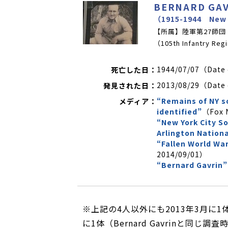
BERNARD GA
（1915-1944 New
【所属】陸軍第27師団
（105th Infantry Re
1944/07/07（Date
死亡した日：
2013/08/29（Date 
発見された日：
“Remains of NY so
メディア：
identified”
（Fox 
“New York City So
Arlington Nation
“Fallen World War
2014/09/01）
“Bernard Gavrin”
※上記の4人以外にも2013年3月に1体（Wi
に1体（Bernard Gavrinと同じ